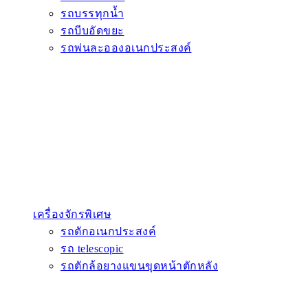
รถบรรทุกน้ำ
รถบีบอัดขยะ
รถพ่นละอองอเนกประสงค์
เครื่องจักรพิเศษ
รถตักอเนกประสงค์
รถ telescopic
รถตักล้อยางแขนขุดหน้าตักหลัง