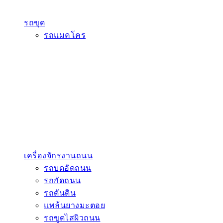
รถขุด
รถแมคโคร
เครื่องจักรงานถนน
รถบดอัดถนน
รถกัดถนน
รถดันดิน
แพล้นยางมะตอย
รถขูดไสผิวถนน