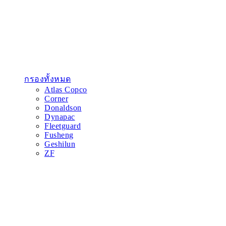
กรองทั้งหมด
Atlas Copco
Corner
Donaldson
Dynapac
Fleetguard
Fusheng
Geshilun
ZF