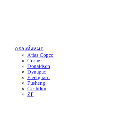
กรองทั้งหมด
Atlas Copco
Corner
Donaldson
Dynapac
Fleetguard
Fusheng
Geshilun
ZF