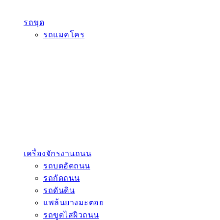
รถขุด
รถแมคโคร
เครื่องจักรงานถนน
รถบดอัดถนน
รถกัดถนน
รถดันดิน
แพล้นยางมะตอย
รถขูดไสผิวถนน