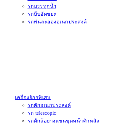
รถบรรทุกน้ำ
รถบีบอัดขยะ
รถพ่นละอองอเนกประสงค์
เครื่องจักรพิเศษ
รถตักอเนกประสงค์
รถ telescopic
รถตักล้อยางแขนขุดหน้าตักหลัง