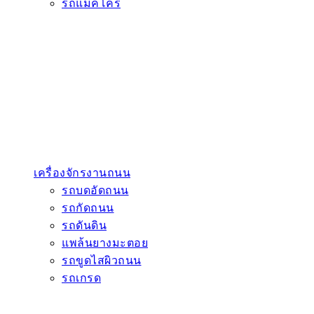
รถแมคโคร
เครื่องจักรงานถนน
รถบดอัดถนน
รถกัดถนน
รถดันดิน
แพล้นยางมะตอย
รถขูดไสผิวถนน
รถเกรด