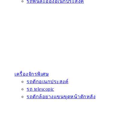
รถพ่นละอองอเนกประสงค์
เครื่องจักรพิเศษ
รถตักอเนกประสงค์
รถ telescopic
รถตักล้อยางแขนขุดหน้าตักหลัง