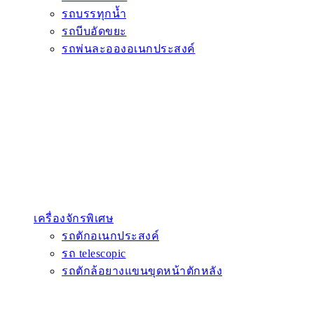
รถบรรทุกน้ำ
รถบีบอัดขยะ
รถพ่นละอองอเนกประสงค์
เครื่องจักรพิเศษ
รถตักอเนกประสงค์
รถ telescopic
รถตักล้อยางแขนขุดหน้าตักหลัง