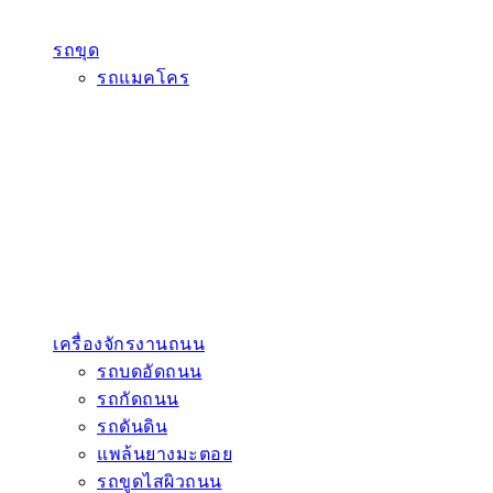
รถขุด
รถแมคโคร
เครื่องจักรงานถนน
รถบดอัดถนน
รถกัดถนน
รถดันดิน
แพล้นยางมะตอย
รถขูดไสผิวถนน