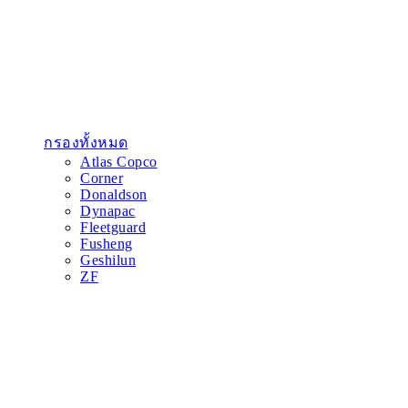
กรองทั้งหมด
Atlas Copco
Corner
Donaldson
Dynapac
Fleetguard
Fusheng
Geshilun
ZF