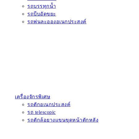
รถบรรทุกน้ำ
รถบีบอัดขยะ
รถพ่นละอองอเนกประสงค์
เครื่องจักรพิเศษ
รถตักอเนกประสงค์
รถ telescopic
รถตักล้อยางแขนขุดหน้าตักหลัง