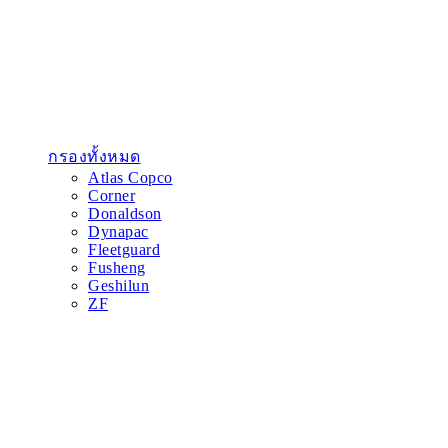
กรองทั้งหมด
Atlas Copco
Corner
Donaldson
Dynapac
Fleetguard
Fusheng
Geshilun
ZF