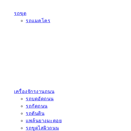
รถขุด
รถแมคโคร
เครื่องจักรงานถนน
รถบดอัดถนน
รถกัดถนน
รถดันดิน
แพล้นยางมะตอย
รถขูดไสผิวถนน