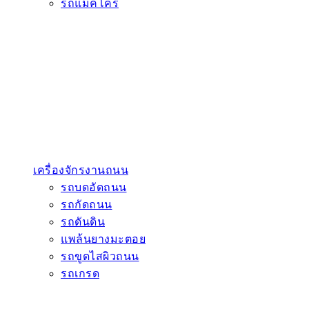
รถแมคโคร
เครื่องจักรงานถนน
รถบดอัดถนน
รถกัดถนน
รถดันดิน
แพล้นยางมะตอย
รถขูดไสผิวถนน
รถเกรด