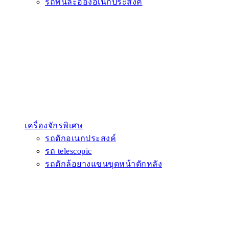
รถพ่นละอองอเนกประสงค์
เครื่องจักรพิเศษ
รถตักอเนกประสงค์
รถ telescopic
รถตักล้อยางแขนขุดหน้าตักหลัง