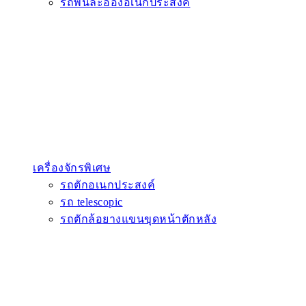
รถพ่นละอองอเนกประสงค์
เครื่องจักรพิเศษ
รถตักอเนกประสงค์
รถ telescopic
รถตักล้อยางแขนขุดหน้าตักหลัง