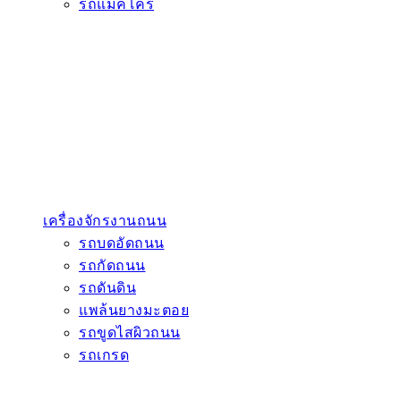
รถแมคโคร
เครื่องจักรงานถนน
รถบดอัดถนน
รถกัดถนน
รถดันดิน
แพล้นยางมะตอย
รถขูดไสผิวถนน
รถเกรด