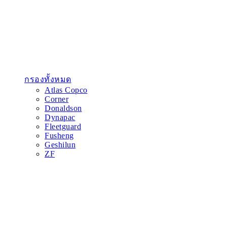
กรองทั้งหมด
Atlas Copco
Corner
Donaldson
Dynapac
Fleetguard
Fusheng
Geshilun
ZF