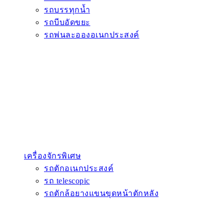
รถบรรทุกน้ำ
รถบีบอัดขยะ
รถพ่นละอองอเนกประสงค์
เครื่องจักรพิเศษ
รถตักอเนกประสงค์
รถ telescopic
รถตักล้อยางแขนขุดหน้าตักหลัง