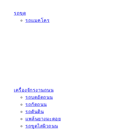
รถขุด
รถแมคโคร
เครื่องจักรงานถนน
รถบดอัดถนน
รถกัดถนน
รถดันดิน
แพล้นยางมะตอย
รถขูดไสผิวถนน