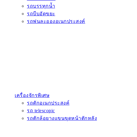
รถบรรทุกน้ำ
รถบีบอัดขยะ
รถพ่นละอองอเนกประสงค์
เครื่องจักรพิเศษ
รถตักอเนกประสงค์
รถ telescopic
รถตักล้อยางแขนขุดหน้าตักหลัง