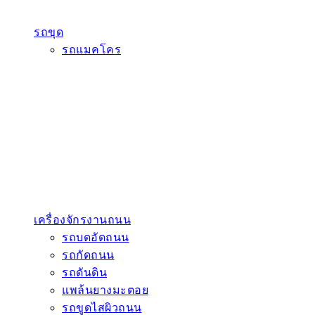
รถขุด
รถแมคโคร
เครื่องจักรงานถนน
รถบดอัดถนน
รถกัดถนน
รถดันดิน
แพล้นยางมะตอย
รถขูดไสผิวถนน