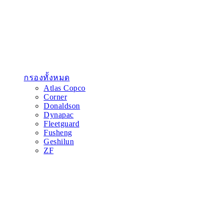
กรองทั้งหมด
Atlas Copco
Corner
Donaldson
Dynapac
Fleetguard
Fusheng
Geshilun
ZF