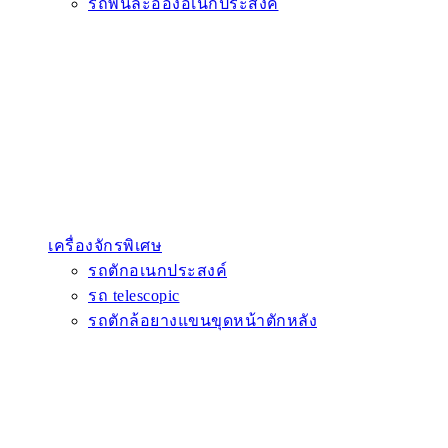
รถพ่นละอองอเนกประสงค์
เครื่องจักรพิเศษ
รถตักอเนกประสงค์
รถ telescopic
รถตักล้อยางแขนขุดหน้าตักหลัง