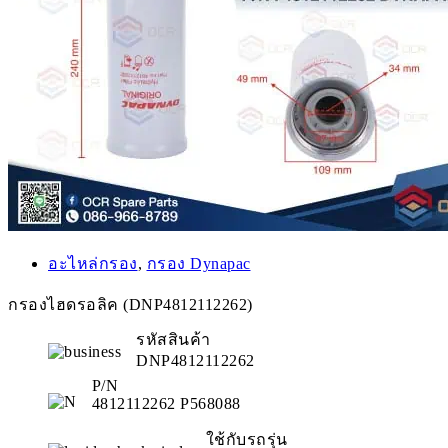
อะไหล่กรอง
,
กรอง Dynapac
กรองไฮดรอลิค (DNP4812112262)
รหัสสินค้า
DNP4812112262
P/N
4812112262 P568088
ใช้กับรถรุ่น