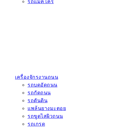
รถแมคโคร
เครื่องจักรงานถนน
รถบดอัดถนน
รถกัดถนน
รถดันดิน
แพล้นยางมะตอย
รถขูดไสผิวถนน
รถเกรด