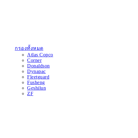
กรองทั้งหมด
Atlas Copco
Corner
Donaldson
Dynapac
Fleetguard
Fusheng
Geshilun
ZF