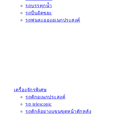
รถบรรทุกน้ำ
รถบีบอัดขยะ
รถพ่นละอองอเนกประสงค์
เครื่องจักรพิเศษ
รถตักอเนกประสงค์
รถ telescopic
รถตักล้อยางแขนขุดหน้าตักหลัง