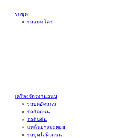
รถขุด
รถแมคโคร
เครื่องจักรงานถนน
รถบดอัดถนน
รถกัดถนน
รถดันดิน
แพล้นยางมะตอย
รถขูดไสผิวถนน