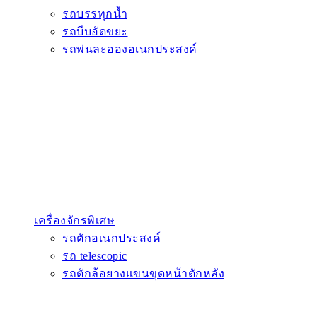
รถบรรทุกน้ำ
รถบีบอัดขยะ
รถพ่นละอองอเนกประสงค์
เครื่องจักรพิเศษ
รถตักอเนกประสงค์
รถ telescopic
รถตักล้อยางแขนขุดหน้าตักหลัง