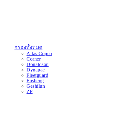
กรองทั้งหมด
Atlas Copco
Corner
Donaldson
Dynapac
Fleetguard
Fusheng
Geshilun
ZF