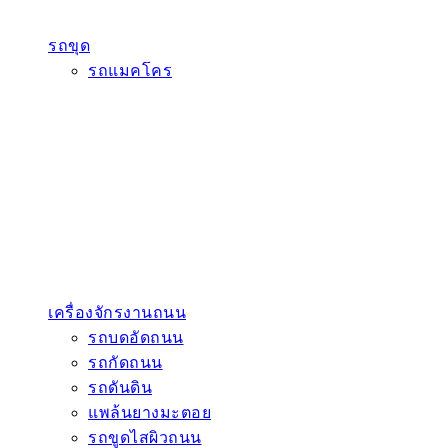
รถขุด
รถแมคโคร
เครื่องจักรงานถนน
รถบดอัดถนน
รถกัดถนน
รถดันดิน
แพล้นยางมะตอย
รถขูดไสผิวถนน