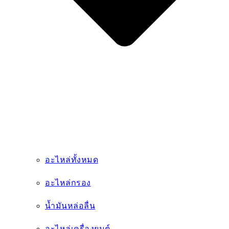
น้ำมันหล่อลื่น
อะไหล่เครื่องยนต์
สายพาน
กระบอกไฮดรอลิก
ยาง
อะไหล่งานคอนกรีต
อะไหล่เกียร์
ชิ้นส่วนสิ้นเปลือง
บริการ
ข่าวสาร