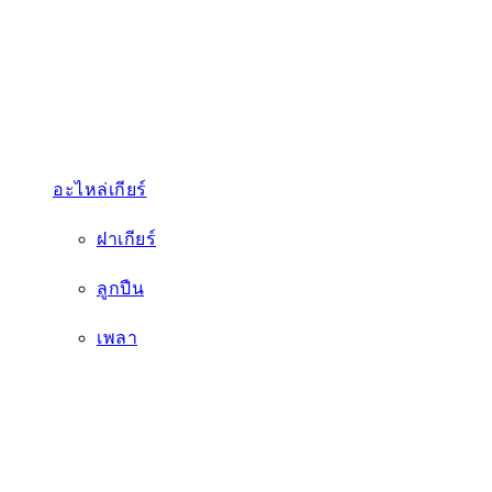
ฝาเกียร์
ลูกปืน
เพลา
ชิ้นส่วนสิ้นเปลือง
สลัก
แผ่นกรอง
ใบมีด
บริการ
ข่าวสาร
โปรโมชัน