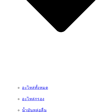
น้ำมันหล่อลื่น
อะไหล่เครื่องยนต์
สายพาน
กระบอกไฮดรอลิก
ยาง
อะไหล่งานคอนกรีต
อะไหล่เกียร์
ชิ้นส่วนสิ้นเปลือง
บริการ
ข่าวสาร