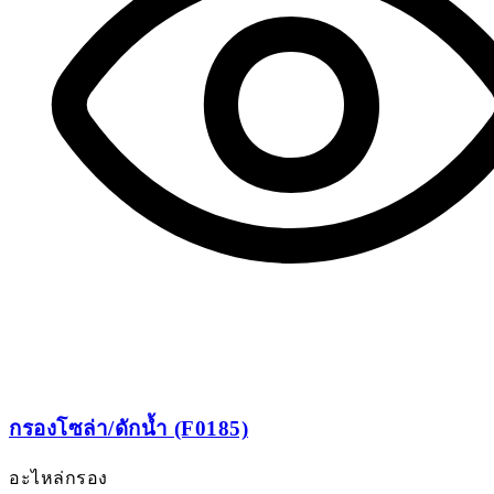
กรองโซล่า/ดักน้ำ (F0185)
อะไหล่กรอง