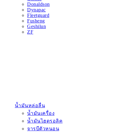
Donaldson
Dynapac
Fleetguard
Fusheng
Geshilun
ZF
น้ำมันหล่อลื่น
น้ำมันเครื่อง
น้ำมันไฮดรอลิค
จารบีตัวหนอน
อะไหล่เครื่องยนต์
Cummins
Shanghai
Weichai
สายพาน
สายพานปั๊มน้ำ
สายพานเครื่อง
สายพานแอร์