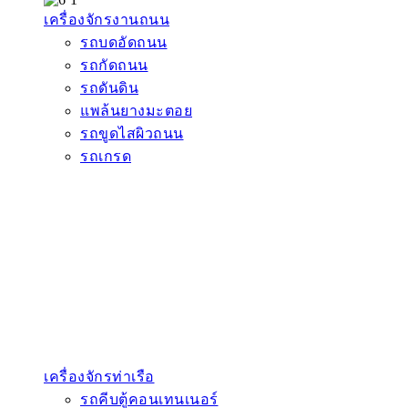
เครื่องจักรงานถนน
รถบดอัดถนน
รถกัดถนน
รถดันดิน
แพล้นยางมะตอย
รถขูดไสผิวถนน
รถเกรด
เครื่องจักรท่าเรือ
รถคีบตู้คอนเทนเนอร์
โฟล์คลิฟท์
โฟล์คลิฟท์น้ำมัน
โฟล์คลิฟท์ไฟฟ้า
รถยกไฟฟ้า
รถลากจูงไฟฟ้า
เครื่องจักรสุขาภิบาล