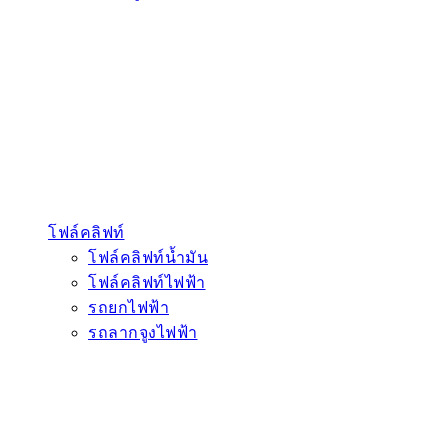
รถกวาดถนน
รถบรรทุกน้ำ
รถบีบอัดขยะ
รถพ่นละอองอเนกประสงค์
เครื่องจักรพิเศษ
รถตักอเนกประสงค์
รถ telescopic
รถตักล้อยางแขนขุดหน้าตักหลัง
เครื่องจักรชีวมวล
รถขุดล้อยางอเนกประสงค์
เครื่องสับย่อยอเนกประสงค์
เครื่องจักรไฟฟ้า
รถตักล้อยางไฟฟ้า
รถขุดไฟฟ้า
รถเครนไฟฟ้า
รถคีบตู้คอนเทนเนอร์