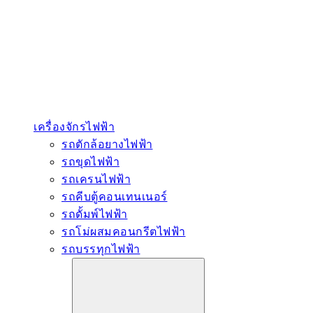
น้ำมันหล่อลื่น
น้ำมันเครื่อง
น้ำมันไฮดรอลิค
จารบีตัวหนอน
อะไหล่เครื่องยนต์
Cummins
Shanghai
Weichai