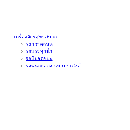
รถดั้มพ์ไฟฟ้า
รถโม่ผสมคอนกรีตไฟฟ้า
รถบรรทุกไฟฟ้า
อะไหล่
Close อะไหล่