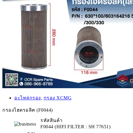
อะไหล่กรอง
,
กรอง XCMG
กรองไฮดรอลิค (F0044)
รหัสสินค้า
F0044 (HIFI FILTER : SH 77651)