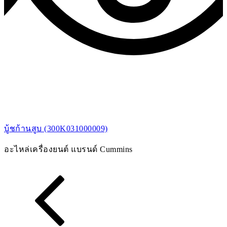
บู้ชก้านสูบ (300K031000009)
ล
อะไหล่เครื่องยนต์ แบรนด์ Cummins
ล