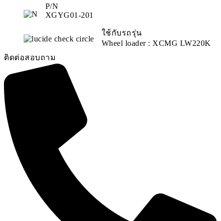
P/N
XGYG01-201
ใช้กับรถรุ่น
Wheel loader : XCMG LW220K
ติดต่อสอบถาม