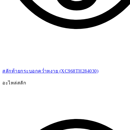
สลักท้ายกระบอกคว่ำหงาย (XC968TH284030)
อะไหล่สลัก