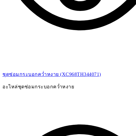
ชุดซ่อมกระบอกคว่ำหงาย (XC968TH344071)
อะไหล่ชุดซ่อมกระบอกคว่ำหงาย