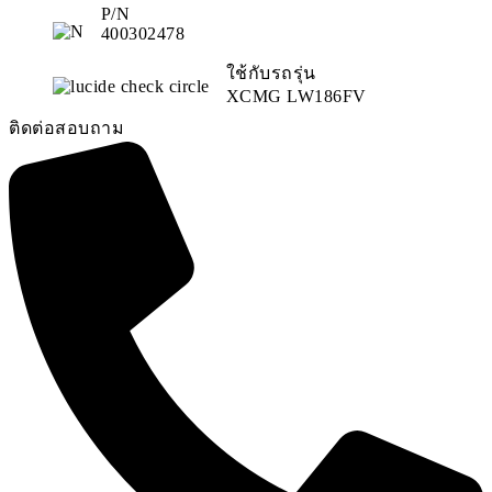
P/N
400302478
ใช้กับรถรุ่น
XCMG LW186FV
ติดต่อสอบถาม