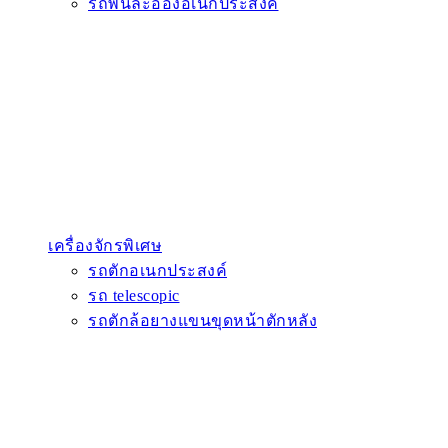
รถพ่นละอองอเนกประสงค์
เครื่องจักรพิเศษ
รถตักอเนกประสงค์
รถ telescopic
รถตักล้อยางแขนขุดหน้าตักหลัง