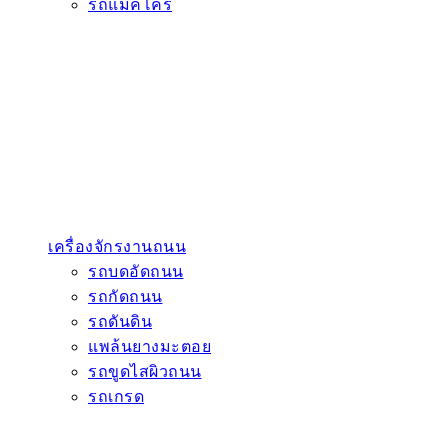
รถแมคโคร
เครื่องจักรงานถนน
รถบดอัดถนน
รถกัดถนน
รถดันดิน
แพล้นยางมะตอย
รถขูดไสผิวถนน
รถเกรด