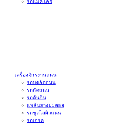
รถแมคโคร
เครื่องจักรงานถนน
รถบดอัดถนน
รถกัดถนน
รถดันดิน
แพล้นยางมะตอย
รถขูดไสผิวถนน
รถเกรด