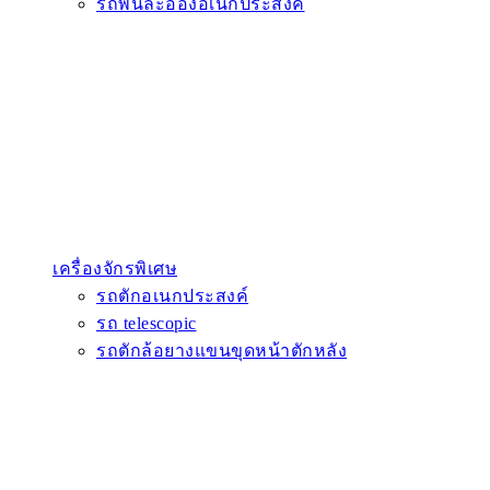
รถพ่นละอองอเนกประสงค์
เครื่องจักรพิเศษ
รถตักอเนกประสงค์
รถ telescopic
รถตักล้อยางแขนขุดหน้าตักหลัง