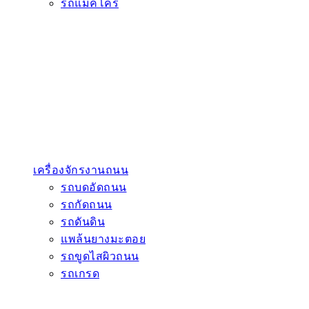
รถแมคโคร
เครื่องจักรงานถนน
รถบดอัดถนน
รถกัดถนน
รถดันดิน
แพล้นยางมะตอย
รถขูดไสผิวถนน
รถเกรด