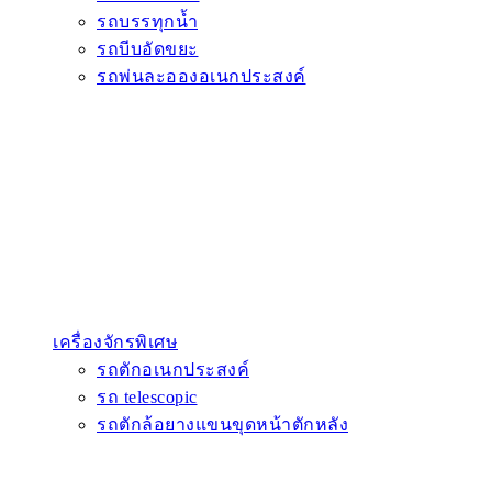
รถบรรทุกน้ำ
รถบีบอัดขยะ
รถพ่นละอองอเนกประสงค์
เครื่องจักรพิเศษ
รถตักอเนกประสงค์
รถ telescopic
รถตักล้อยางแขนขุดหน้าตักหลัง