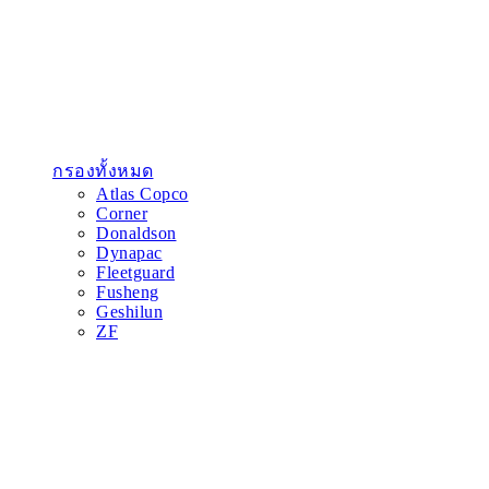
กรองทั้งหมด
Atlas Copco
Corner
Donaldson
Dynapac
Fleetguard
Fusheng
Geshilun
ZF