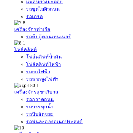
แพล้นยางมะตอย
รถขูดไสผิวถนน
รถเกรด
เครื่องจักรท่าเรือ
รถคีบตู้คอนเทนเนอร์
โฟล์คลิฟท์
โฟล์คลิฟท์น้ำมัน
โฟล์คลิฟท์ไฟฟ้า
รถยกไฟฟ้า
รถลากจูงไฟฟ้า
เครื่องจักรสุขาภิบาล
รถกวาดถนน
รถบรรทุกน้ำ
รถบีบอัดขยะ
รถพ่นละอองอเนกประสงค์