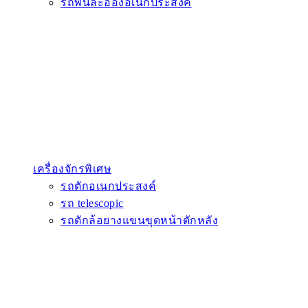
รถพ่นละอองอเนกประสงค์
เครื่องจักรพิเศษ
รถตักอเนกประสงค์
รถ telescopic
รถตักล้อยางแขนขุดหน้าตักหลัง