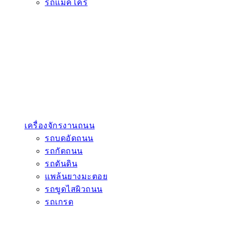
รถแมคโคร
เครื่องจักรงานถนน
รถบดอัดถนน
รถกัดถนน
รถดันดิน
แพล้นยางมะตอย
รถขูดไสผิวถนน
รถเกรด