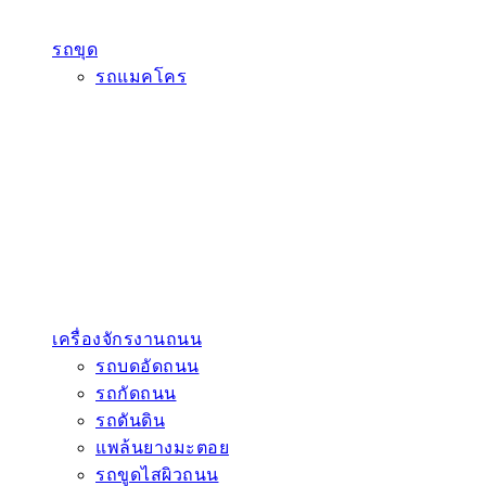
รถขุด
รถแมคโคร
เครื่องจักรงานถนน
รถบดอัดถนน
รถกัดถนน
รถดันดิน
แพล้นยางมะตอย
รถขูดไสผิวถนน