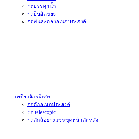
รถบรรทุกน้ำ
รถบีบอัดขยะ
รถพ่นละอองอเนกประสงค์
เครื่องจักรพิเศษ
รถตักอเนกประสงค์
รถ telescopic
รถตักล้อยางแขนขุดหน้าตักหลัง