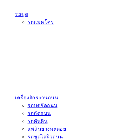
รถขุด
รถแมคโคร
เครื่องจักรงานถนน
รถบดอัดถนน
รถกัดถนน
รถดันดิน
แพล้นยางมะตอย
รถขูดไสผิวถนน