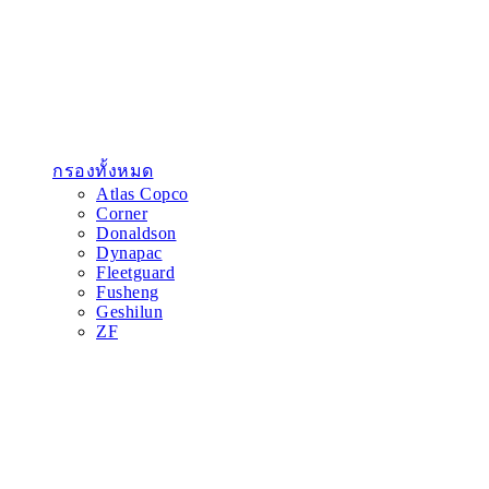
กรองทั้งหมด
Atlas Copco
Corner
Donaldson
Dynapac
Fleetguard
Fusheng
Geshilun
ZF