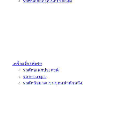
รถพ่นละอองอเนกประสงค์
เครื่องจักรพิเศษ
รถตักอเนกประสงค์
รถ telescopic
รถตักล้อยางแขนขุดหน้าตักหลัง