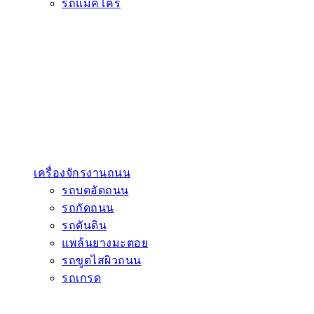
รถแมคโคร
เครื่องจักรงานถนน
รถบดอัดถนน
รถกัดถนน
รถดันดิน
แพล้นยางมะตอย
รถขูดไสผิวถนน
รถเกรด