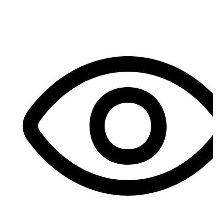
#XCMG #OCR #schwingstetter #truckcrane #crane
#WheelLoader #แพล้นคอนกรีต #โม่คอนกรีต #รถโม่ปูน #รถ
ขุด #รถแมคโคร #รถเครน #รถเครนตีนตะขาบ #รถดัมพ์
#รถดัมพ์เหมือง #รถ10ล้อ #รถเกรด #รถบดถนน #รถโฟล์ค
ลิฟท์ #รถโฟล์คลิฟท์ไฟฟ้า #รถตักล้อยาง #รถตักดิน
แชร์ :
สั่งซื้ออะไหล่
ติดต่อสอบถามข้อมูลเพิ่มเติม