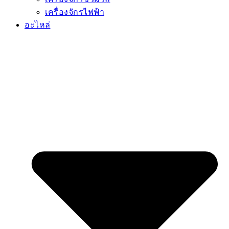
อะไหล่ทั้งหมด
อะไหล่กรอง
น้ำมันหล่อลื่น
อะไหล่เครื่องยนต์
สายพาน
กระบอกไฮดรอลิก
ยาง
อะไหล่งานคอนกรีต
อะไหล่เกียร์
ชิ้นส่วนสิ้นเปลือง
บริการ
ข่าวสาร
โปรโมชัน
เกี่ยวกับเรา