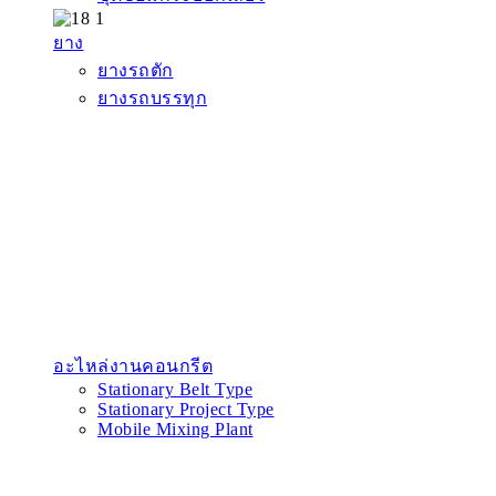
ยาง
ยางรถตัก
ยางรถบรรทุก
อะไหล่งานคอนกรีต
Stationary Belt Type
Stationary Project Type
Mobile Mixing Plant
อะไหล่เกียร์
ฝาเกียร์
ลูกปืน
เพลา
ชิ้นส่วนสิ้นเปลือง
สลัก
แผ่นกรอง
ใบมีด
บริการ