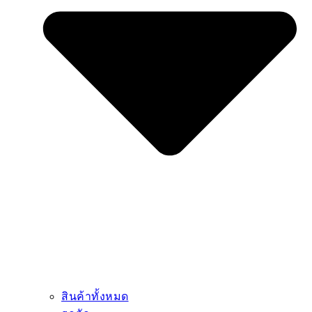
เครื่องจักรท่าเรือ
รถโฟล์คลิฟท์
เครื่องจักรสุขาภิบาล
เครื่องจักรพิเศษ
เครื่องจักรชีวมวล
เครื่องจักรไฟฟ้า
อะไหล่