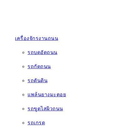
เครื่องจักรงานถนน
รถบดอัดถนน
รถกัดถนน
รถดันดิน
แพล้นยางมะตอย
รถขูดไสผิวถนน
รถเกรด