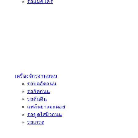
รถแมคโคร
เครื่องจักรงานถนน
รถบดอัดถนน
รถกัดถนน
รถดันดิน
แพล้นยางมะตอย
รถขูดไสผิวถนน
รถเกรด