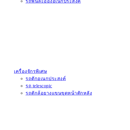
รถพ่นละอองอเนกประสงค์
เครื่องจักรพิเศษ
รถตักอเนกประสงค์
รถ telescopic
รถตักล้อยางแขนขุดหน้าตักหลัง