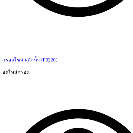
กรองโซล่า/ดักน้ำ (F0220)
อะไหล่กรอง