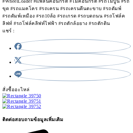
#WheelLoader #แพล้นคอนกรีต #โม่คอนกรีต #รถโม่ปูน #รถ
ขุด #รถแมคโคร #รถเครน #รถเครนตีนตะขาบ #รถดัมพ์
#รถดัมพ์เหมือง #รถ10ล้อ #รถเกรด #รถบดถนน #รถโฟล์ค
ลิฟท์ #รถโฟล์คลิฟท์ไฟฟ้า #รถตักล้อยาง #รถตักดิน
แชร์ :
สั่งซื้ออะไหล่
ติดต่อสอบถามข้อมูลเพิ่มเติม