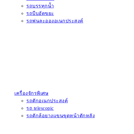
รถบรรทุกน้ำ
รถบีบอัดขยะ
รถพ่นละอองอเนกประสงค์
เครื่องจักรพิเศษ
รถตักอเนกประสงค์
รถ telescopic
รถตักล้อยางแขนขุดหน้าตักหลัง