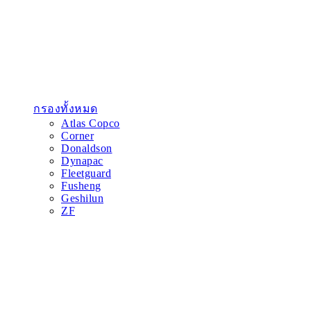
กรองทั้งหมด
Atlas Copco
Corner
Donaldson
Dynapac
Fleetguard
Fusheng
Geshilun
ZF