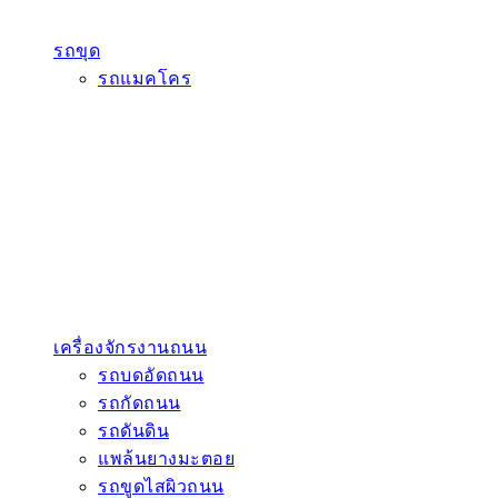
รถขุด
รถแมคโคร
เครื่องจักรงานถนน
รถบดอัดถนน
รถกัดถนน
รถดันดิน
แพล้นยางมะตอย
รถขูดไสผิวถนน